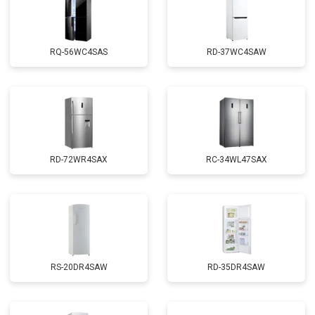
RQ-56WC4SAS
RD-37WC4SAW
RD-72WR4SAX
RС-34WL47SAX
RS-20DR4SAW
RD-35DR4SAW