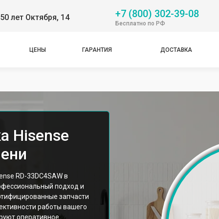
+7 (800) 302-39-08
50 лет Октября, 14
Бесплатно по РФ
ЦЕНЫ
ГАРАНТИЯ
ДОСТАВКА
а Hisense
ени
sense RD-33DC4SAW в
офессиональный подход и
ртифицированные запчасти
ективности работы вашего
ируют оперативное