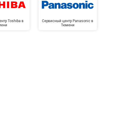
нтр Toshiba в
Сервисный центр Panasonic в
Сервисный 
мени
Тюмени
Тю