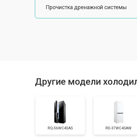
Прочистка дренажной системы
Ремонт датчика морозильного отд
Ремонт испарителя
Устранение засора трубопровода
Другие модели холодил
Замена трубопровода
Замена таймера
RQ-56WC4SAS
RD-37WC4SAW
Замена платы управления (мат.плат