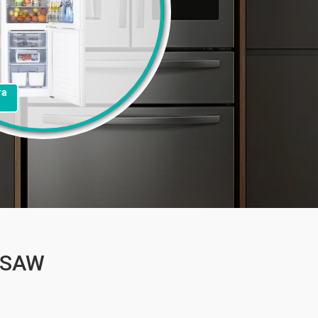
та
4SAW