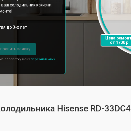
 ваш холодильник к жизни.
монта!
ия до 3-х лет
Цена ремон
от 1700 р.
править заявку
 на обработку моих
персональных
 холодильника Hisense RD-33DC