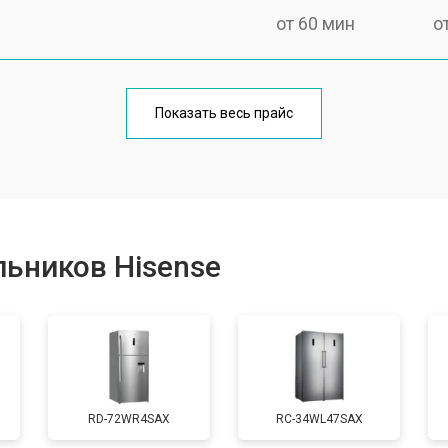
от 60 мин
о
еления
от 60 мин
о
Показать весь прайс
от 50 мин
о
от 70 мин
о
ьников Hisense
от 60 мин
о
от 70 мин
о
RD-72WR4SAX
RС-34WL47SAX
ы, мейн платы)
от 50 мин
о