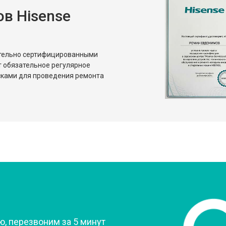
в Hisense
от 80 мин
о
от 50 мин
о
ительно сертифицированными
т обязательное регулярное
сками для проведения ремонта
?
, перезвоним за 5 минут