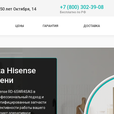
+7 (800) 302-39-08
50 лет Октября, 14
Бесплатно по РФ
ЦЕНЫ
ГАРАНТИЯ
ДОСТАВКА
а Hisense
ени
sense RD-65WR4SAS в
офессиональный подход и
ртифицированные запчасти
ективности работы вашего
ируют оперативное