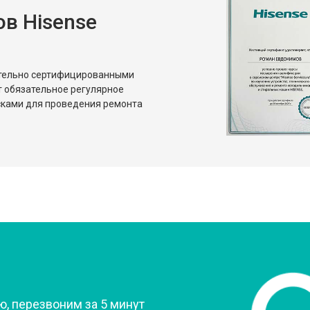
в Hisense
от 80 мин
о
от 50 мин
о
ительно сертифицированными
т обязательное регулярное
сками для проведения ремонта
?
, перезвоним за 5 минут