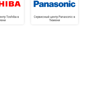
нтр Toshiba в
Сервисный центр Panasonic в
Сервисный 
мени
Тюмени
Тю