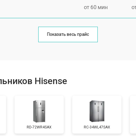
от 60 мин
о
еления
от 60 мин
о
Показать весь прайс
от 50 мин
о
от 70 мин
о
ьников Hisense
от 60 мин
о
от 70 мин
о
RD-72WR4SAX
RС-34WL47SAX
ы, мейн платы)
от 50 мин
о