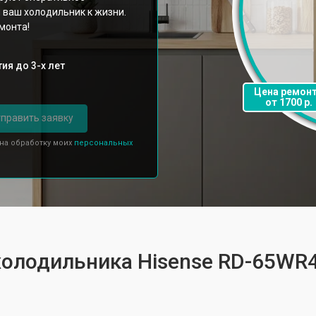
 ваш холодильник к жизни.
монта!
ия до 3-х лет
Цена ремон
от 1700 р.
править заявку
 на обработку моих
персональных
 холодильника Hisense RD-65WR