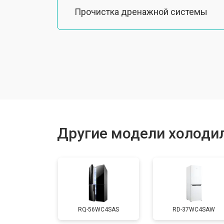
Прочистка дренажной системы
Ремонт датчика морозильного отд
Ремонт испарителя
Устранение засора трубопровода
Другие модели холодил
Замена трубопровода
Замена таймера
RQ-56WC4SAS
RD-37WC4SAW
Замена платы управления (мат.плат