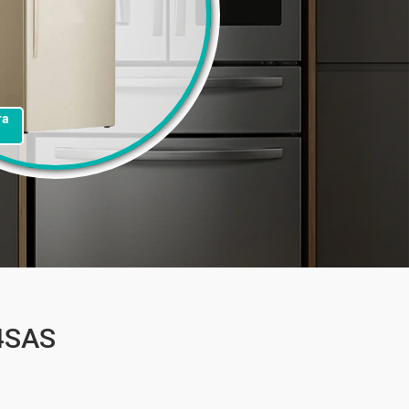
та
4SAS