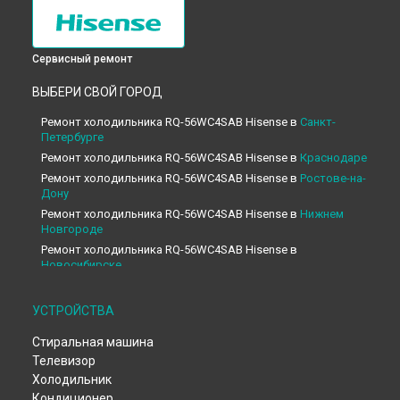
Сервисный ремонт
ВЫБЕРИ СВОЙ ГОРОД
Ремонт холодильника RQ-56WC4SAB Hisense в
Санкт-
Петербурге
Ремонт холодильника RQ-56WC4SAB Hisense в
Краснодаре
Ремонт холодильника RQ-56WC4SAB Hisense в
Ростове-на-
Дону
Ремонт холодильника RQ-56WC4SAB Hisense в
Нижнем
Новгороде
Ремонт холодильника RQ-56WC4SAB Hisense в
Новосибирске
Ремонт холодильника RQ-56WC4SAB Hisense в
Челябинске
Ремонт холодильника RQ-56WC4SAB Hisense в
УСТРОЙСТВА
Екатеринбурге
Стиральная машина
Ремонт холодильника RQ-56WC4SAB Hisense в
Казани
Телевизор
Ремонт холодильника RQ-56WC4SAB Hisense в
Уфе
Холодильник
Ремонт холодильника RQ-56WC4SAB Hisense в
Воронеже
Кондиционер