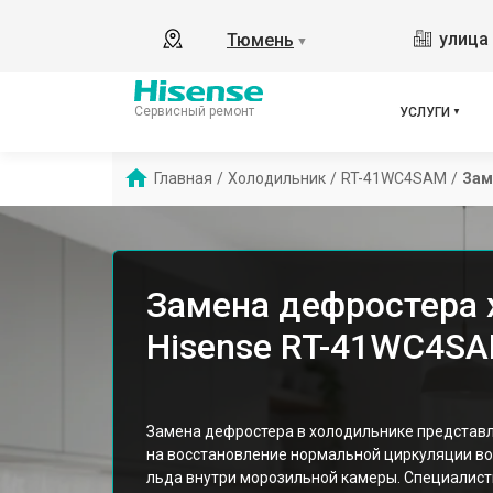
улица 
Тюмень
▼
Сервисный ремонт
УСЛУГИ
Главная
/
Холодильник
/
RT-41WC4SAM
/
Зам
Замена дефростера 
Hisense RT-41WC4S
Замена дефростера в холодильнике представл
на восстановление нормальной циркуляции в
льда внутри морозильной камеры. Специалист