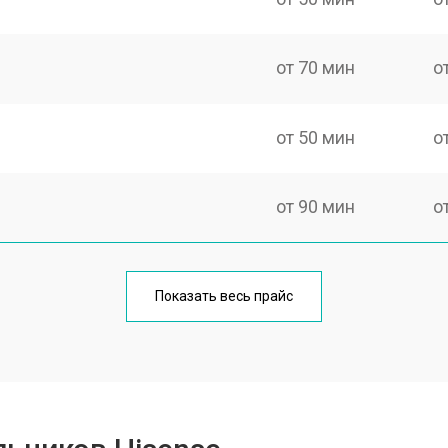
от 70 мин
о
от 50 мин
о
от 90 мин
о
еления
от 50 мин
о
Показать весь прайс
от 80 мин
о
от 50 мин
о