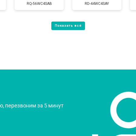
от 60 мин
о
RQ-56WC4SAB
RD-44WC4SAY
от 80 мин
о
от 60 мин
о
от 70 мин
о
?
, перезвоним за 5 минут