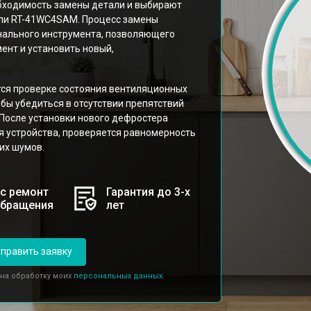
бходимость замены детали и выбирают
ли RT-41WC4SAM. Процесс замены
нального инструмента, позволяющего
нт и установить новый,
ся проверке состояния вентиляционных
бы убедиться в отсутствии препятствий
 После установки нового дефростера
 устройства, проверяется равномерность
их шумов.
с ремонт
Гарантия до 3-х
обращения
лет
править заявку
 на обработку моих
персональных данных.