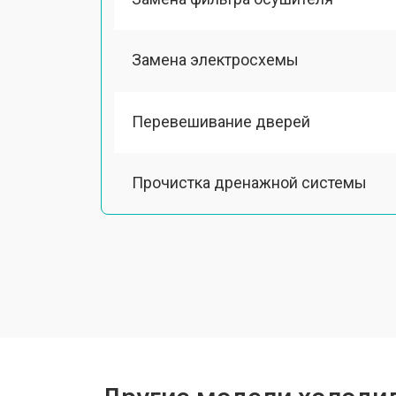
Замена электросхемы
Перевешивание дверей
Прочистка дренажной системы
Ремонт датчика морозильного отд
Ремонт испарителя
Устранение засора трубопровода