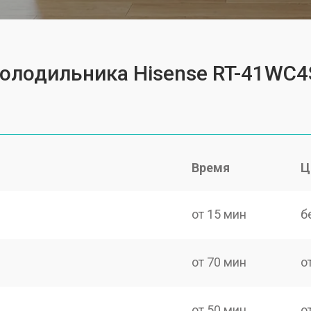
холодильника Hisense RT-41WC
Время
Ц
от 15 мин
б
от 70 мин
о
от 50 мин
о