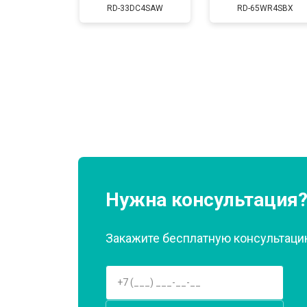
Замена нагревателя испарителя
RD-33DC4SAW
RD-65WR4SBX
Замена нагревателя оттайки
Замена реле
Устранение утечки хладагента
Нужна консультация
Закажите бесплатную консультацию