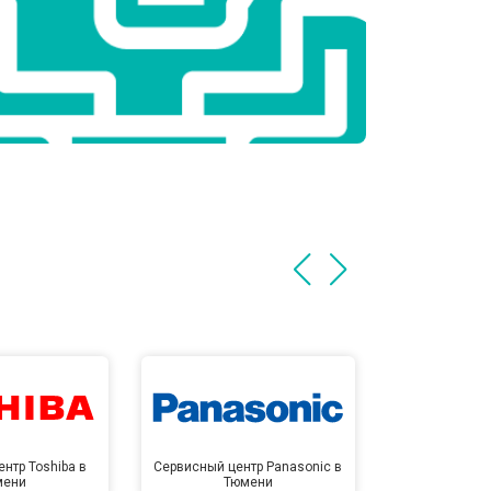
нтр Toshiba в
Сервисный центр Panasonic в
Сервисный 
мени
Тюмени
Тю