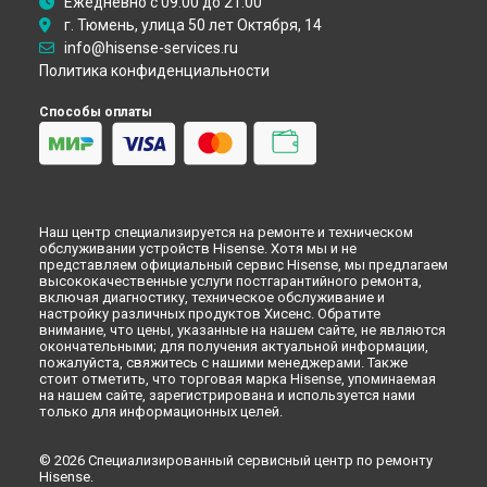
Ежедневно с 09:00 до 21:00
Ремонт кондиционера Hisense в
Кирове
г. Тюмень, улица 50 лет Октября, 14
Ремонт кондиционера Hisense в
Москве
info@hisense-services.ru
Политика конфиденциальности
Способы оплаты
Наш центр специализируется на ремонте и техническом
обслуживании устройств Hisense. Хотя мы и не
представляем официальный сервис Hisense, мы предлагаем
высококачественные услуги постгарантийного ремонта,
включая диагностику, техническое обслуживание и
настройку различных продуктов Хисенс. Обратите
внимание, что цены, указанные на нашем сайте, не являются
окончательными; для получения актуальной информации,
пожалуйста, свяжитесь с нашими менеджерами. Также
стоит отметить, что торговая марка Hisense, упоминаемая
на нашем сайте, зарегистрирована и используется нами
только для информационных целей.
© 2026 Специализированный сервисный центр по ремонту
Hisense.