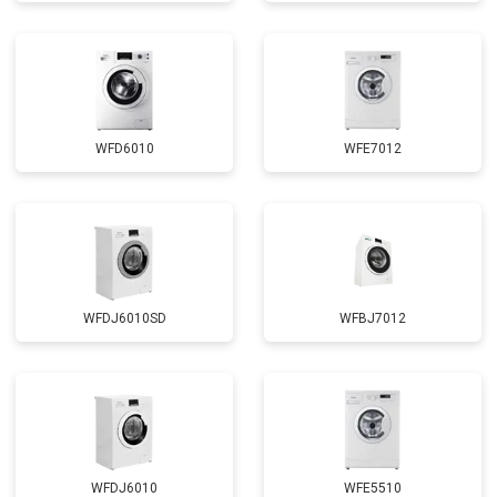
Замена сливного шланга
от 2100 ₽
Заказать
Замена УБЛ
от 2100 ₽
Заказать
Замена приводного ремня
от 2550 ₽
Заказать
WFD6010
WFE7012
WFDJ6010SD
WFBJ7012
WFDJ6010
WFE5510