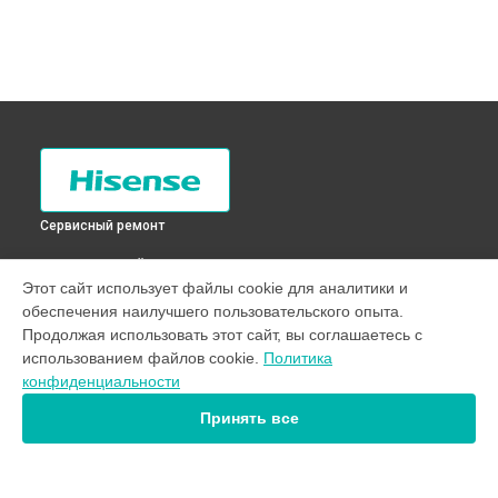
Сервисный ремонт
ВЫБЕРИ СВОЙ ГОРОД
Этот сайт использует файлы cookie для аналитики и
Замена циркуляционного насоса стиральной машины
обеспечения наилучшего пользовательского опыта.
WFDJ7010S Hisense в
Санкт-Петербурге
Продолжая использовать этот сайт, вы соглашаетесь с
Замена циркуляционного насоса стиральной машины
использованием файлов cookie.
Политика
WFDJ7010S Hisense в
Краснодаре
конфиденциальности
Замена циркуляционного насоса стиральной машины
WFDJ7010S Hisense в
Ростове-на-Дону
Принять все
Замена циркуляционного насоса стиральной машины
WFDJ7010S Hisense в
Нижнем Новгороде
Замена циркуляционного насоса стиральной машины