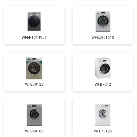
Замена щёток
от 3100 ₽
Заказать
Замена амортизаторов
от 2000 ₽
Заказать
Замена подшипников
от 2800 ₽
Заказать
WFEH1014VJT
WFBJ90121S
Замена мотора
от 3800 ₽
Заказать
Ремонт/замена датчика
от 2200 ₽
Заказать
температуры
Замена ТЭН
от 2300 ₽
Заказать
Замена блока управления
от 3600 ₽
Заказать
WFB7012S
WFB7012
Замена заливного клапана
от 3250 ₽
Заказать
Замена заливного шланга
от 2150 ₽
Заказать
Замена прессостата
от 3350 ₽
Заказать
Замена сливного насоса
от 3450 ₽
Заказать
WFD6010S
WFE7012S