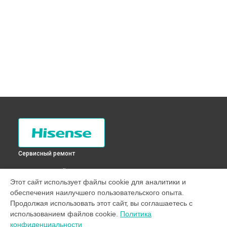
Сервисный ремонт
ВЫБЕРИ СВОЙ ГОРОД
Этот сайт использует файлы cookie для аналитики и
Чистка разбрызгивателя стиральной машины WFE7010
обеспечения наилучшего пользовательского опыта.
Hisense в
Санкт-Петербурге
Продолжая использовать этот сайт, вы соглашаетесь с
Чистка разбрызгивателя стиральной машины WFE7010
использованием файлов cookie.
Политика
Hisense в
Краснодаре
конфиденциальности