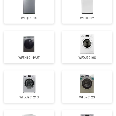
от 1850 ₽
Заказать
креплений, кнопок)
Замена крестовины
от 2750 ₽
Заказать
WTQ1602S
WTCT802
Замена щёток
от 3100 ₽
Заказать
Замена амортизаторов
от 2000 ₽
Заказать
Замена подшипников
от 2800 ₽
Заказать
Замена мотора
от 3800 ₽
Заказать
WFEH1014VJT
WFDJ7010S
Ремонт/замена датчика
от 2200 ₽
Заказать
температуры
Замена ТЭН
от 2300 ₽
Заказать
Замена блока управления
от 3600 ₽
Заказать
Замена заливного клапана
от 3250 ₽
Заказать
WFBJ90121S
WFB7012S
Замена заливного шланга
от 2150 ₽
Заказать
Замена прессостата
от 3350 ₽
Заказать