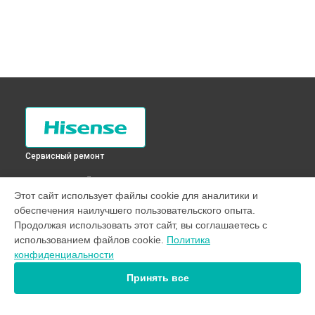
Сервисный ремонт
ВЫБЕРИ СВОЙ ГОРОД
Этот сайт использует файлы cookie для аналитики и
Замена верхнего противовеса стиральной машины
обеспечения наилучшего пользовательского опыта.
WFE7012 Hisense в
Санкт-Петербурге
Продолжая использовать этот сайт, вы соглашаетесь с
Замена верхнего противовеса стиральной машины
использованием файлов cookie.
Политика
WFE7012 Hisense в
Краснодаре
конфиденциальности
Замена верхнего противовеса стиральной машины
WFE7012 Hisense в
Ростове-на-Дону
Принять все
Замена верхнего противовеса стиральной машины
WFE7012 Hisense в
Нижнем Новгороде