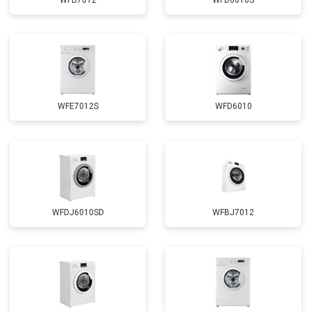
WFB7012
WFD6010S
Замена циркуляционного насоса
от 3800 ₽
Заказать
Замена УБЛ
от 2100 ₽
Заказать
Замена приводного ремня
от 2550 ₽
Заказать
WFE7012S
WFD6010
WFDJ6010SD
WFBJ7012