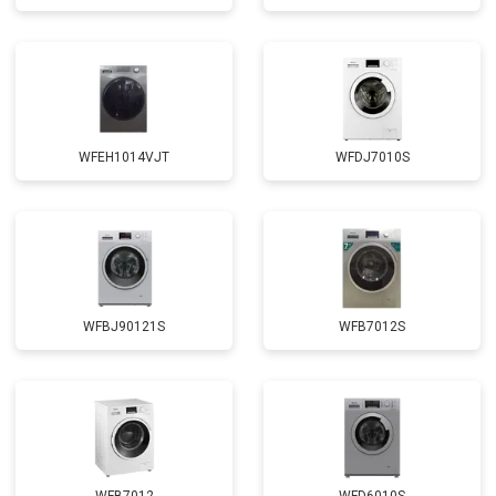
Замена щёток
от 3100 ₽
Заказать
Замена амортизаторов
от 2000 ₽
Заказать
Замена подшипников
от 2800 ₽
Заказать
Замена мотора
от 3800 ₽
Заказать
WFEH1014VJT
WFDJ7010S
Ремонт/замена датчика
от 2200 ₽
Заказать
температуры
Замена ТЭН
от 2300 ₽
Заказать
Замена блока управления
от 3600 ₽
Заказать
Замена заливного клапана
от 3250 ₽
Заказать
WFBJ90121S
WFB7012S
Замена заливного шланга
от 2150 ₽
Заказать
Замена прессостата
от 3350 ₽
Заказать
Замена сливного насоса
от 3450 ₽
Заказать
Замена сливного шланга
от 2100 ₽
Заказать