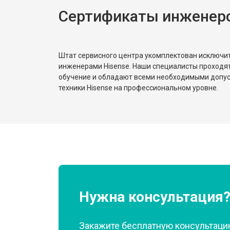
Сертификаты инженеро
Ремонт или замена патрубка
Ремонт платы управления (восстан
Штат сервисного центра укомплектован исключ
инженерами Hisense. Наши специалисты проходя
обучение и обладают всеми необходимыми допу
Корпусный ремонт (замена резинок,
техники Hisense на профессиональном уровне.
Замена крестовины
Замена щёток
Замена амортизаторов
Нужна консультация
Закажите бесплатную консультацию
Замена подшипников