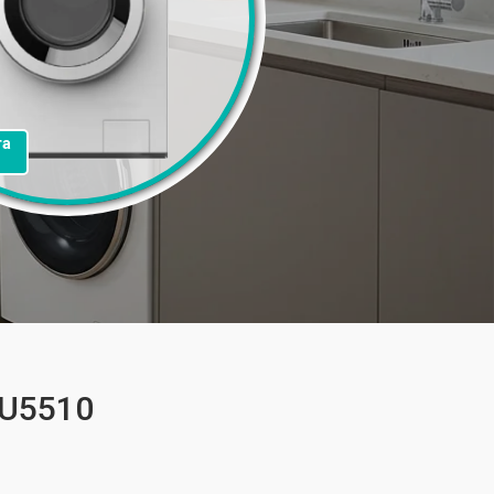
та
FU5510