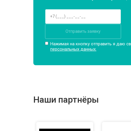
Замена мотора
Отправить заявку
Ремонт/замена датчика температу
Нажимая на кнопку отправить я даю св
персональных данных.
Замена ТЭН
Замена блока управления
Наши партнёры
Замена заливного клапана
Замена заливного шланга