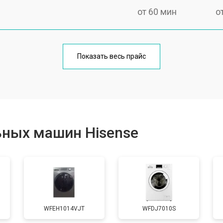
от 60 мин
о
от 100 мин
о
Показать весь прайс
от 70 мин
о
от 120 мин
о
ьных машин Hisense
от 80 мин
о
от 100 мин
о
WFEH1014VJT
WFDJ7010S
от 70 мин
о