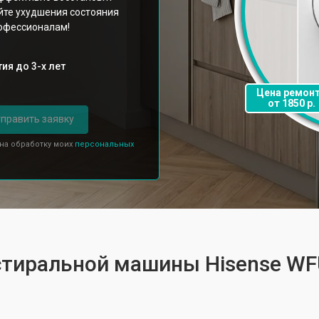
йте ухудшения состояния
рофессионалам!
ия до 3-х лет
Цена ремон
от 1850 р.
править заявку
 на обработку моих
персональных
 стиральной машины Hisense W