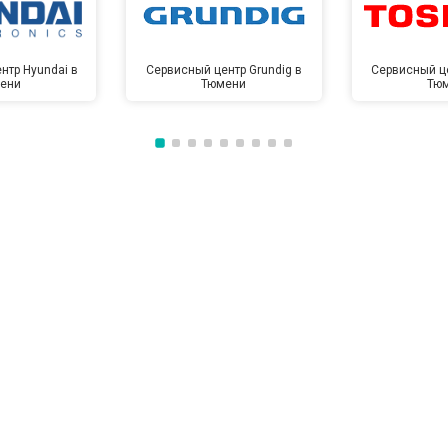
от 60 мин
о
нтр Hyundai в
Сервисный центр Grundig в
Сервисный це
ени
Тюмени
Тю
от 100 мин
о
от 50 мин
о
от 110 мин
о
от 50 мин
о
от 80 мин
о