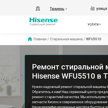
улица 
Тюмень
▼
Сервисный ремонт
УСЛУГИ
Главная
/
Стиральная машина
/
WFU5510
Ремонт стиральной
Hisense WFU5510 в 
Нужен надежный ремонт стиральной машины H
Обратитесь к нам! Наш сервисный центр пред
ремонт с гарантией качества. Мы используем 
запчасти Хисенс и современное оборудование 
Наши квалифицированные мастера быстро и э