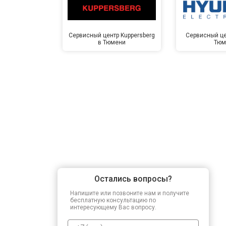
Замена прессостата
Сервисный центр Kuppersberg
Сервисный це
в Тюмени
Тюм
Замена сливного насоса
Замена сливного шланга
Замена циркуляционного насоса
Замена УБЛ
Остались вопросы?
Замена приводного ремня
Напишите или позвоните нам и получите
бесплатную консультацию по
интересующему Вас вопросу.