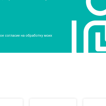
от 70 мин
о
ры
от 70 мин
о
ое согласие на обработку моих
от 50 мин
о
от 100 мин
о
от 60 мин
о
от 70 мин
о