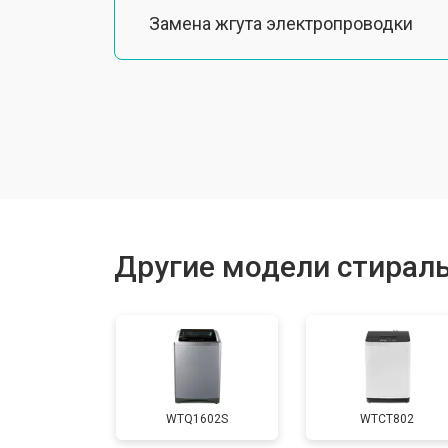
Замена жгута электропроводки
Замена шкива барабана
Замена мотора вентилятора сушки
Замена верхнего противовеса
Другие модели стирал
Замена пружин
Замена шторок барабана
WTQ1602S
WTCT802
Замена селектора программ