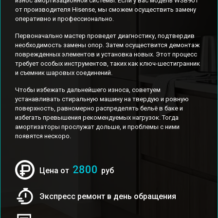
износ амортизационной системы. Если у вас модель WSB901
от производителя Hisense, мы сможем осуществить замену
оперативно и профессионально.
Первоначально мастер проведет диагностику, подтвердив
необходимость замены опор. Затем осуществится демонтаж
поврежденных элементов и установка новых. Этот процесс
требует особых инструментов, таких как ключ-шестигранник
и съемник шаровых соединений.
Чтобы избежать дальнейшего износа, советуем
устанавливать стиральную машину на твердую и ровную
поверхность, равномерно распределять бельё в баке и
избегать превышения рекомендуемых нагрузок. Тогда
амортизаторы прослужат дольше, и проблемы с ними
появятся нескоро.
2800
Цена от
руб
Экспресс ремонт в день обращения