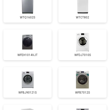
от 1850 ₽
Заказать
креплений, кнопок)
Замена крестовины
от 2750 ₽
Заказать
WTQ1602S
WTCT802
Замена щёток
от 3100 ₽
Заказать
Замена амортизаторов
от 2000 ₽
Заказать
Замена подшипников
от 2800 ₽
Заказать
Замена мотора
от 3800 ₽
Заказать
WFEH1014VJT
WFDJ7010S
Ремонт/замена датчика
от 2200 ₽
Заказать
температуры
Замена ТЭН
от 2300 ₽
Заказать
Замена блока управления
от 3600 ₽
Заказать
Замена заливного клапана
от 3250 ₽
Заказать
WFBJ90121S
WFB7012S
Замена заливного шланга
от 2150 ₽
Заказать
Заказать