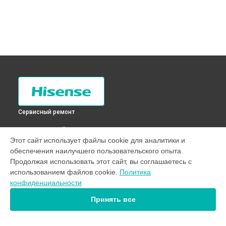
Сервисный ремонт
ВЫБЕРИ СВОЙ ГОРОД
Этот сайт использует файлы cookie для аналитики и
Чистка сливного фильтра стиральной машины XQG70-
обеспечения наилучшего пользовательского опыта.
HS1014 Hisense в
Санкт-Петербурге
Продолжая использовать этот сайт, вы соглашаетесь с
Чистка сливного фильтра стиральной машины XQG70-
использованием файлов cookie.
Политика
HS1014 Hisense в
Краснодаре
конфиденциальности
Чистка сливного фильтра стиральной машины XQG70-
HS1014 Hisense в
Ростове-на-Дону
Принять все
Чистка сливного фильтра стиральной машины XQG70-
HS1014 Hisense в
Нижнем Новгороде