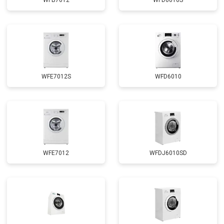
WFB7012
WFD6010S
Замена циркуляционного насоса
от 3800 ₽
Заказать
Замена УБЛ
от 2100 ₽
Заказать
Замена приводного ремня
от 2550 ₽
Заказать
WFE7012S
WFD6010
WFE7012
WFDJ6010SD