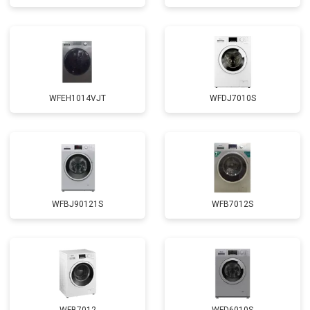
Замена щёток
от 3100 ₽
Заказать
Замена амортизаторов
от 2000 ₽
Заказать
Замена подшипников
от 2800 ₽
Заказать
Замена мотора
от 3800 ₽
Заказать
WFEH1014VJT
WFDJ7010S
Ремонт/замена датчика
от 2200 ₽
Заказать
температуры
Замена ТЭН
от 2300 ₽
Заказать
Замена блока управления
от 3600 ₽
Заказать
Замена заливного клапана
от 3250 ₽
Заказать
WFBJ90121S
WFB7012S
Замена заливного шланга
от 2150 ₽
Заказать
Замена прессостата
от 3350 ₽
Заказать
Замена сливного насоса
от 3450 ₽
Заказать
Замена сливного шланга
от 2100 ₽
Заказать