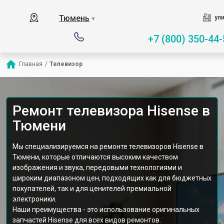
Тюмень
ули
▼
+7 (800) 350-44-
Главная
/
Телевизор
Ремонт телевизора Hisense в
Тюмени
Мы специализируемся на ремонте телевизоров Hisense в
Тюмени, которые отличаются высоким качеством
изображения и звука, передовыми технологиями и
широким диапазоном цен, подходящих как для бюджетных
покупателей, так и для ценителей премиальной
электроники.
Наши преимущества - это использование оригинальных
запчастей Hisense для всех видов ремонтов.