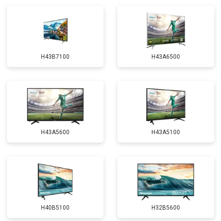
H43B7100
H43A6500
H43A5600
H43A5100
H40B5100
H32B5600