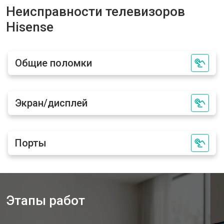
Замена матрицы телевизора
от 5500 ₽
Заказать
Неисправности телевизоров
Hisense
Hisense
Прошивка телевизора Hisense
от 3900 ₽
Заказать
Замена трансформаторов
от 4800 ₽
Заказать
подсветки
Общие поломки
Экран/дисплей
Порты
Этапы работ