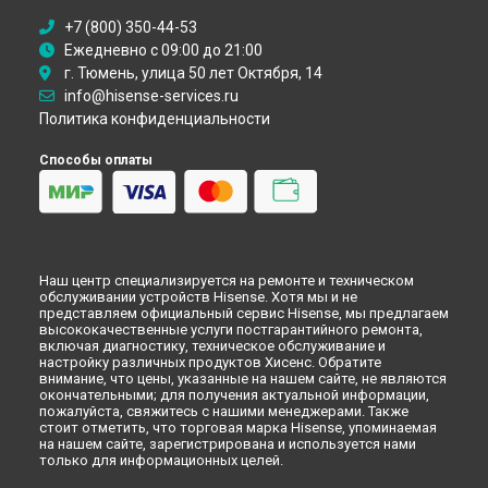
Ремонт телевизора Hisense в
Перми
Ремонт телевизора Hisense в
Ульяновске
+7 (800) 350-44-53
Ежедневно с 09:00 до 21:00
Ремонт телевизора Hisense в
Кирове
г. Тюмень, улица 50 лет Октября, 14
Ремонт телевизора Hisense в
Москве
info@hisense-services.ru
Политика конфиденциальности
Способы оплаты
Наш центр специализируется на ремонте и техническом
обслуживании устройств Hisense. Хотя мы и не
представляем официальный сервис Hisense, мы предлагаем
высококачественные услуги постгарантийного ремонта,
включая диагностику, техническое обслуживание и
настройку различных продуктов Хисенс. Обратите
внимание, что цены, указанные на нашем сайте, не являются
окончательными; для получения актуальной информации,
пожалуйста, свяжитесь с нашими менеджерами. Также
стоит отметить, что торговая марка Hisense, упоминаемая
на нашем сайте, зарегистрирована и используется нами
только для информационных целей.