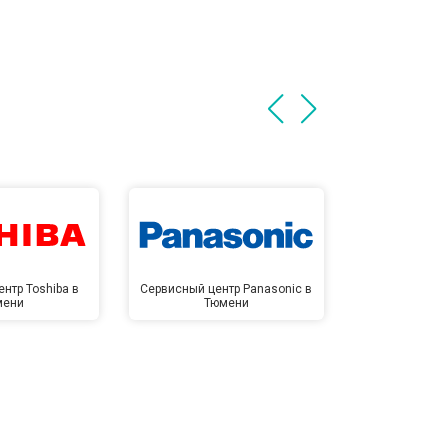
нтр Toshiba в
Сервисный центр Panasonic в
Сервисный 
мени
Тюмени
Тю