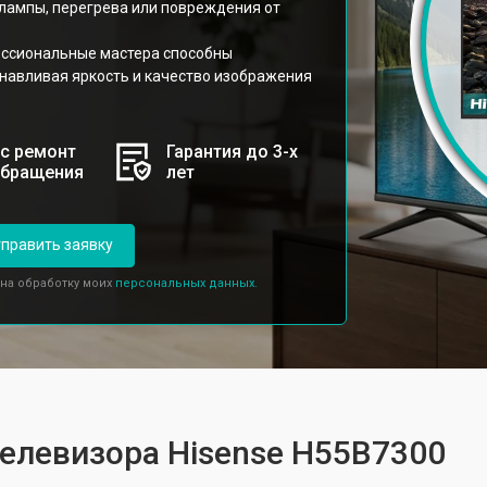
 лампы, перегрева или повреждения от
ессиональные мастера способны
анавливая яркость и качество изображения
с ремонт
Гарантия до 3-х
обращения
лет
править заявку
 на обработку моих
персональных данных.
телевизора Hisense H55B7300