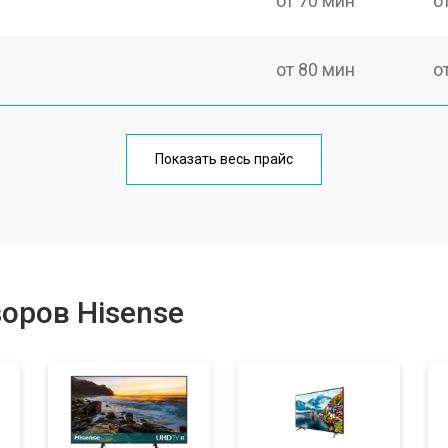
от 70 мин
о
от 80 мин
о
от 60 мин
о
Показать весь прайс
от 110 мин
о
от 50 мин
о
оров Hisense
от 70 мин
о
от 60 мин
о