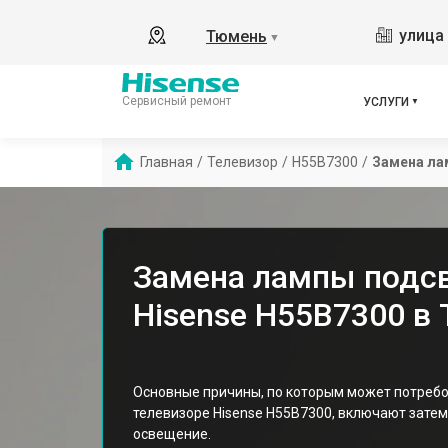
улица 
Тюмень
▼
Сервисный ремонт
УСЛУГИ
Главная
/
Телевизор
/
H55B7300
/
Замена ла
Замена лампы подсв
Hisense H55B7300 в
Основные причины, по которым может потребо
телевизоре Hisense H55B7300, включают зате
освещение.