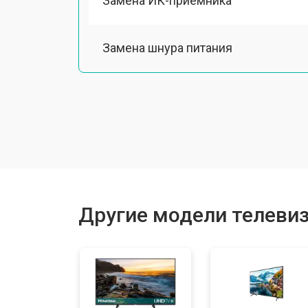
Замена ИК-приемника
Замена шнура питания
Замена разъема питания
Замена шлейфа матрицы
Замена аудиоразъема
Другие модели телевиз
Замена USB порта
Замена HDMI порта