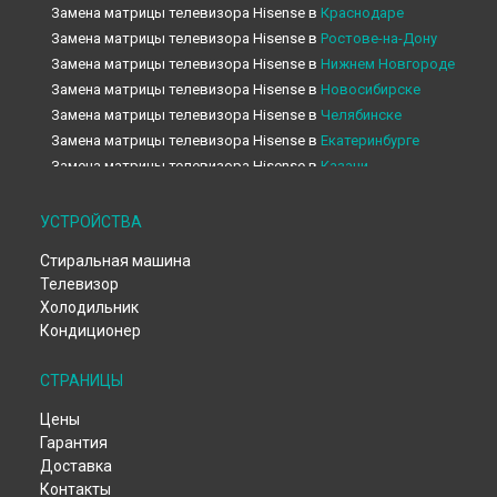
Замена матрицы телевизора Hisense в
Краснодаре
Замена матрицы телевизора Hisense в
Ростове-на-Дону
Замена матрицы телевизора Hisense в
Нижнем Новгороде
Замена матрицы телевизора Hisense в
Новосибирске
Замена матрицы телевизора Hisense в
Челябинске
Замена матрицы телевизора Hisense в
Екатеринбурге
Замена матрицы телевизора Hisense в
Казани
Замена матрицы телевизора Hisense в
Уфе
Замена матрицы телевизора Hisense в
Воронеже
УСТРОЙСТВА
Замена матрицы телевизора Hisense в
Волгограде
Стиральная машина
Замена матрицы телевизора Hisense в
Барнауле
Телевизор
Замена матрицы телевизора Hisense в
Ижевске
Холодильник
Замена матрицы телевизора Hisense в
Тольятти
Кондиционер
Замена матрицы телевизора Hisense в
Ярославле
Замена матрицы телевизора Hisense в
Саратове
СТРАНИЦЫ
Замена матрицы телевизора Hisense в
Хабаровске
Цены
Замена матрицы телевизора Hisense в
Томске
Гарантия
Замена матрицы телевизора Hisense в
Тюмени
Доставка
Замена матрицы телевизора Hisense в
Иркутске
Контакты