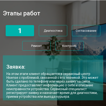
Прошивка телевизора Hisense
от 3900 ₽
Заказать
Этапы работ
Замена трансформаторов
от 4800 ₽
Заказать
подсветки
1
Диагностика
Согласование
Ремонт
Контроль
Заявка:
На этом этапе клиент обращается в сервисный центр
Hisense с проблемой, связанной с его техникой. Это может
быть сделано по телефону или через заявку на сайте.
Клиент предоставляет информацию о себе и описание
неисправности устройства. Сервисный специалист
регистрирует заявку и назначает время для диагностики,
приема устройства или выезда курьера.