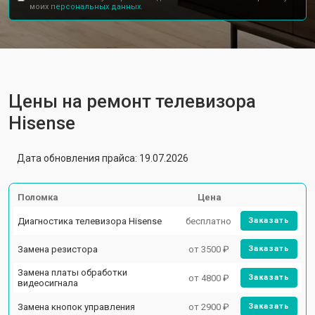
моих
персональных данных.
Цены на ремонт телевизора
Hisense
Дата обновления прайса: 19.07.2026
Поломка
Цена
Диагностика телевизора Hisense
бесплатно
Заказать
Замена резистора
от 3500 ₽
Заказать
Замена платы обработки
от 4800 ₽
Заказать
видеосигнала
Замена кнопок управления
от 2900 ₽
Заказать