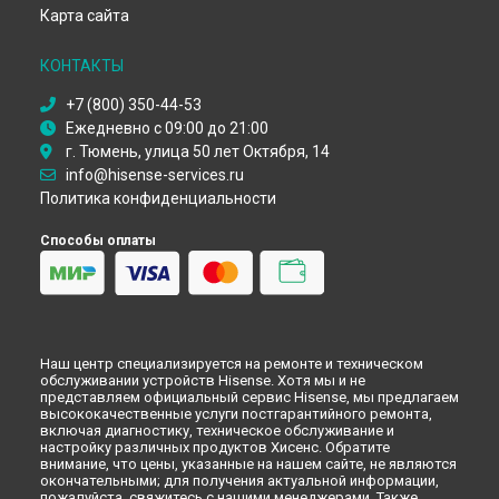
Замена матрицы телевизора Hisense в
Самаре
Карта сайта
Замена матрицы телевизора Hisense в
Омске
Замена матрицы телевизора Hisense в
Красноярске
КОНТАКТЫ
Замена матрицы телевизора Hisense в
Перми
Замена матрицы телевизора Hisense в
Ульяновске
+7 (800) 350-44-53
Ежедневно с 09:00 до 21:00
Замена матрицы телевизора Hisense в
Кирове
г. Тюмень, улица 50 лет Октября, 14
Замена матрицы телевизора Hisense в
Москве
info@hisense-services.ru
Политика конфиденциальности
Способы оплаты
Наш центр специализируется на ремонте и техническом
обслуживании устройств Hisense. Хотя мы и не
представляем официальный сервис Hisense, мы предлагаем
высококачественные услуги постгарантийного ремонта,
включая диагностику, техническое обслуживание и
настройку различных продуктов Хисенс. Обратите
внимание, что цены, указанные на нашем сайте, не являются
окончательными; для получения актуальной информации,
пожалуйста, свяжитесь с нашими менеджерами. Также